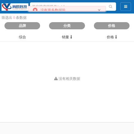
导航
×
没有更多数据啦
筛选出
0
条数据
品牌
分类
价格
综合
销量
价格
没有相关数据