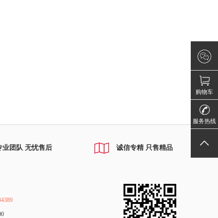
×
微信咨询
请登录！
购物车
010-68884
服务热线
返回顶部
专业团队 无忧售后
诚信专精 只售精品
4389
00