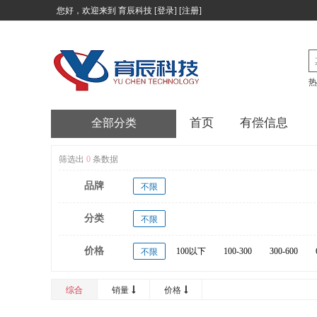
您好，欢迎来到
育辰科技
[
登录
] [
注册
]
热
首页
有偿信息
全部分类
筛选出
0
条数据
品牌
不限
分类
不限
价格
100以下
100-300
300-600
不限
20000以上
综合
销量
价格