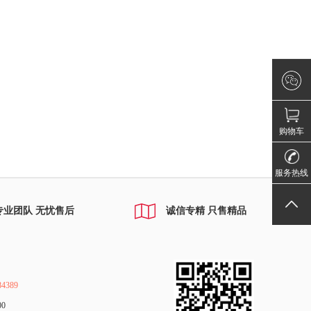
×
微信咨询
请登录！
购物车
010-68884
服务热线
返回顶部
专业团队 无忧售后
诚信专精 只售精品
4389
00