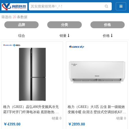
导航
筛选出
20
条数据
品牌
分类
价格
综合
销量
价格
格力（GREE）晶弘490升变频风冷无
格力（GREE）大1匹 云佳 新一级能效
霜T字对开门纤薄电冰箱 底部散热 离
变频冷暖 自清洁 壁挂式空调挂机KFR-
子抗菌净味 BCD-490WPDCL/高级银
26GW/NhGc1B
销量 0
销量 0
￥4399.00
￥2899.00