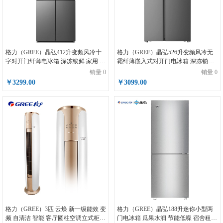
格力（GREE）晶弘412升变频风冷十
格力（GREE）晶弘526升变频风冷无
字对开门纤薄电冰箱 深冻锁鲜 家用 离
霜纤薄嵌入式对开门电冰箱 深冻锁鲜
子抗菌净味 BCD-412WPQCL/深空银
离子抗菌净味 BCD-526WPDCL/高级
销量 0
销量 0
银
￥3299.00
￥3099.00
格力（GREE）3匹 云焕 新一级能效 变
格力（GREE）晶弘188升迷你小型两
频 自清洁 智能 客厅圆柱空调立式柜机
门电冰箱 瓜果水润 节能低噪 宿舍租房