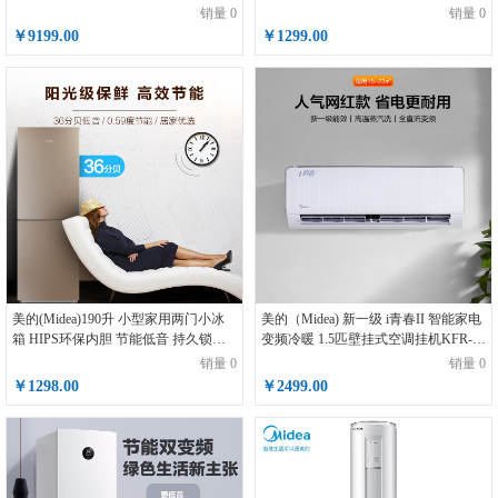
(KFR-72LW/NhDd1BAj)
小巧不占地 BCD-188CL/太空银
销量 0
销量 0
￥9199.00
￥1299.00
美的(Midea)190升 小型家用两门小冰
美的（Midea) 新一级 i青春II 智能家电
箱 HIPS环保内胆 节能低音 持久锁冷
变频冷暖 1.5匹壁挂式空调挂机KFR-
自动控温 BCD-190CM(E)
35GW/N8XHB1
销量 0
销量 0
￥1298.00
￥2499.00