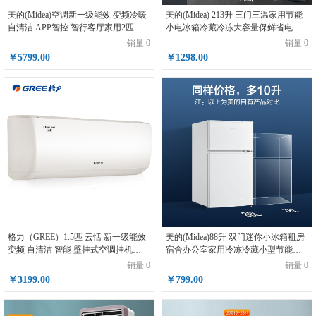
美的(Midea)空调新一级能效 变频冷暖
美的(Midea) 213升 三门三温家用节能
自清洁 APP智控 智行客厅家用2匹空调
小电冰箱冷藏冷冻大容量保鲜省电低
立式KFR-51LW/BP3DN8Y-YH200(1)
音 BCD-213TM(E)
销量 0
销量 0
￥5799.00
￥1298.00
格力（GREE）1.5匹 云恬 新一级能效
美的(Midea)88升 双门迷你小冰箱租房
变频 自清洁 智能 壁挂式空调挂机
宿舍办公室家用冷冻冷藏小型节能环
(KFR-35GW/NhAe1BG珊瑚玉)
保省电低音电冰箱 BCD-88CM
销量 0
销量 0
￥3199.00
￥799.00