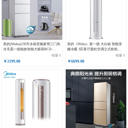
美的(Midea)230升冰箱变频家用三门风
美的（Midea）新一级 大白鲸 智能变
冷无霜一级能效智能大眼萌BCD-
频冷暖 3匹客厅圆柱空调立式柜机
230WTPZM(E)
KFR-72LW/N8JDA1
销量 0
销量 0
￥2199.00
￥6699.00