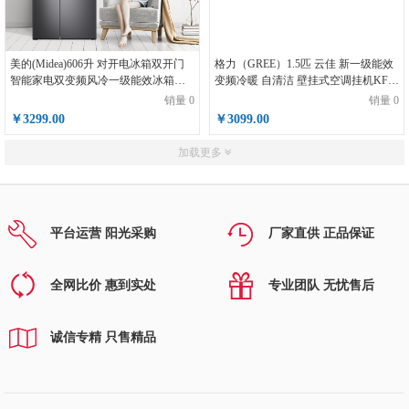
美的(Midea)606升 对开电冰箱双开门
格力（GREE）1.5匹 云佳 新一级能效
智能家电双变频风冷一级能效冰箱独
变频冷暖 自清洁 壁挂式空调挂机KFR-
立风冷大容积节能BCD-
35GW/NhGc1B
销量 0
销量 0
606WKPZM(E)
￥3299.00
￥3099.00
加载更多
平台运营 阳光采购
厂家直供 正品保证
全网比价 惠到实处
专业团队 无忧售后
诚信专精 只售精品