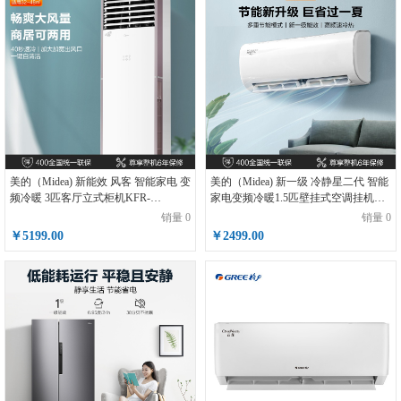
美的（Midea) 新能效 风客 智能家电 变
美的（Midea) 新一级 冷静星二代 智能
频冷暖 3匹客厅立式柜机KFR-
家电变频冷暖1.5匹壁挂式空调挂机
72LW/N8MFA3
KFR-35GW/BP3DN8Y-PH200(1)
销量 0
销量 0
￥5199.00
￥2499.00