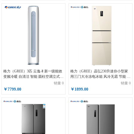
格力（GREE）3匹 云逸-Ⅱ 新一级能效
格力（GREE）晶弘230升迷你小型家
变频冷暖 自清洁 智能 圆柱空调立式柜
用三门大冷冻电冰箱 风冷无霜 节能 离
机KFR-72LW/NhGm1BAj
子抗菌净味 BCD-230WETCL
销量 0
销量 0
￥7799.00
￥1899.00