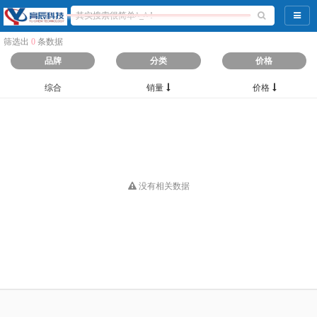
导航
筛选出
0
条数据
品牌
分类
价格
综合
销量
价格
没有相关数据